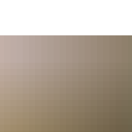
Seite einstellen
ERANSTALTUNGEN
UNTERKÜNFTE
GASTRONOMIE
RAT
AUSSEN AKTIV
KULTUR & TRADITION
BLEIBEN
dern
Kultur
BRUMI'S 
Familie
fahren
Kirchen
Hüttenza
fen - Nordic Walking
Museen
Gastron
ten
Mühlen
Unterkün
eln
Veranstaltungen
Camping
nis/Schieß-/Sportplätze
Wohnmobi
urhighlights