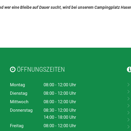
und wer eine Bleibe auf Dauer sucht, wird bei unserem Campingplatz Hasen
ÖFFNUNGSZEITEN
Montag
08:00
-
12:00
Uhr
Von 08:00 bis 12:00 Uhr
Dienstag
08:00
-
12:00
Uhr
Von 08:00 bis 12:00 Uhr
Mittwoch
08:00
-
12:00
Uhr
Von 08:00 bis 12:00 Uhr
Donnerstag
08:30
-
12:00
Uhr
Von 08:30 bis 12:00 Uhr
14:00
-
18:00
Uhr
Von 14:00 bis 18:00 Uhr
Freitag
08:00
-
12:00
Uhr