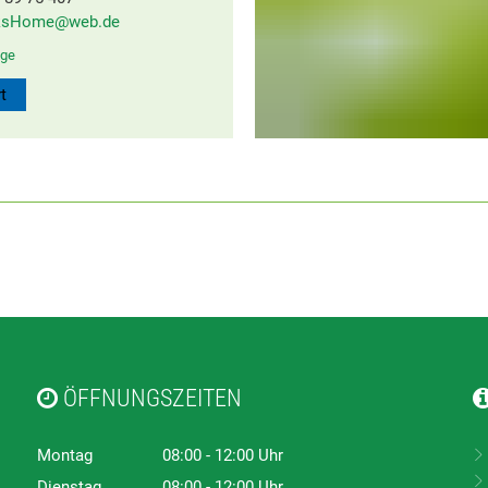
ksHome@web.de
ge
t
ÖFFNUNGSZEITEN
Montag
08:00
-
12:00
Uhr
Von 08:00 bis 12:00 Uhr
Dienstag
08:00
-
12:00
Uhr