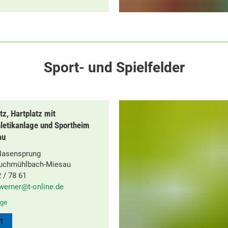
Sport- und Spielfelder
tz, Hartplatz mit
hletikanlage und Sportheim
au
asensprung
ruchmühlbach-Miesau
/ 78 61
werner@t-online.de
ge
t