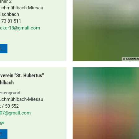
her 2
ruchmühlbach-Miesau
Elschbach
 73 81 511
ecker18@gmail.com
t
© Schützenv
verein "St. Hubertus"
hlbach
esengrund
ruchmühlbach-Miesau
/ 50 552
907@gmail.com
ge
t