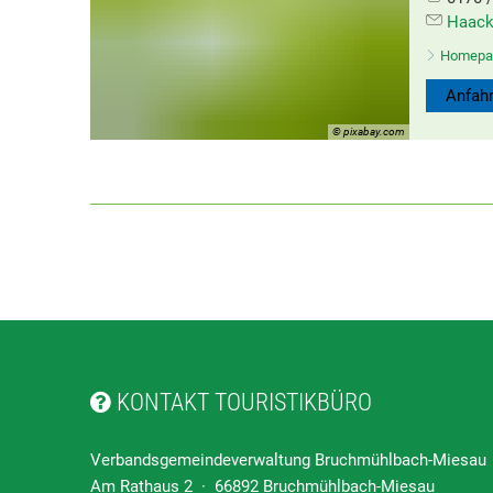
Haac
Homepa
Anfahr
© pixabay.com
KONTAKT TOURISTIKBÜRO
Verbandsgemeindeverwaltung Bruchmühlbach-Miesau
Am Rathaus 2 · 66892 Bruchmühlbach-Miesau