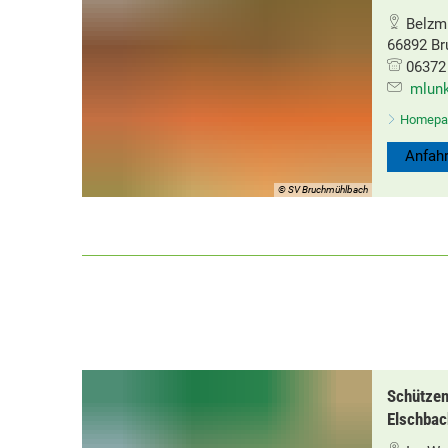
Belzm
66892 B
06372 
mlun
Homepa
Anfahr
© SV Bruchmühlbach
Schützen
Elschbac