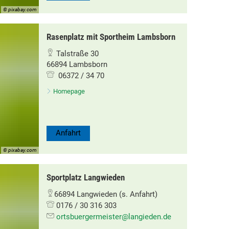
© pixabay.com
Rasenplatz mit Sportheim Lambsborn
Talstraße 30
66894 Lambsborn
06372 / 34 70
Homepage
Anfahrt
© pixabay.com
Sportplatz Langwieden
66894 Langwieden (s. Anfahrt)
0176 / 30 316 303
ortsbuergermeister@langieden.de