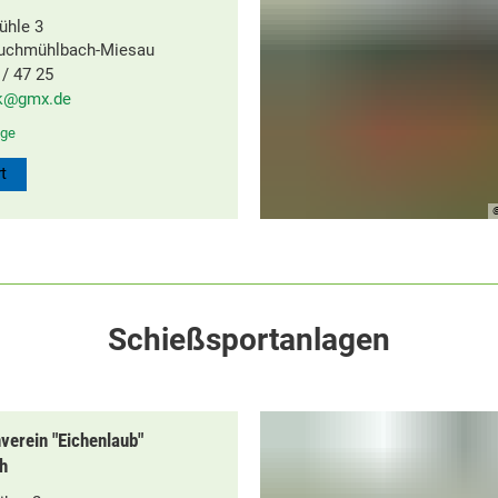
ühle 3
ruchmühlbach-Miesau
/ 47 25
k@gmx.de
ge
t
©
Schießsportanlagen
verein "Eichenlaub"
h