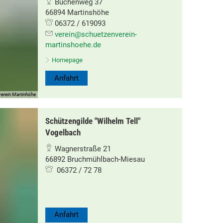
Buchenweg 37
66894 Martinshöhe
06372 / 619093
verein@schuetzenverein-
martinshoehe.de
Homepage
Anfahrt
erein Martinhöhe
Schützengilde "Wilhelm Tell"
Vogelbach
Wagnerstraße 21
66892 Bruchmühlbach-Miesau
06372 / 72 78
Anfahrt