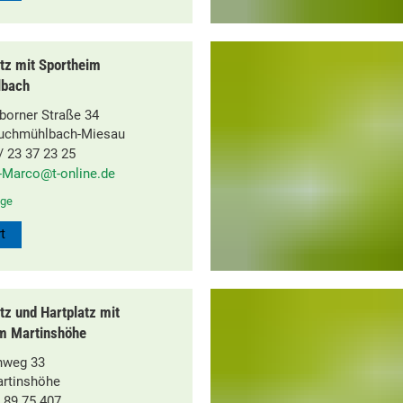
tz mit Sportheim
lbach
orner Straße 34
ruchmühlbach-Miesau
 23 37 23 25
-Marco@t-online.de
ge
t
tz und Hartplatz mit
m Martinshöhe
nweg 33
rtinshöhe
 89 75 407