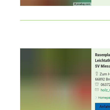
© pixabay.com
Rasenpla
Leichtat
SV Mies
Zum H
66892 B
06372 
holz_
Homepa
Anfahr