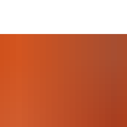
Seite einstellen
ERANSTALTUNGEN
UNTERKÜNFTE
GASTRONOMIE
RAT
AUSSEN AKTIV
KULTUR & TRADITION
BLEIBE
dern
Kultur
BRUMI'S 
Familie
fahren
Kirchen
Hüttenz
fen - Nordic Walking
Museen
Gastron
ten
Mühlen
Unterkün
eln
Veranstaltungen
Camping
nis/Schieß-/Sportplätze
Wohnmob
urhighlights