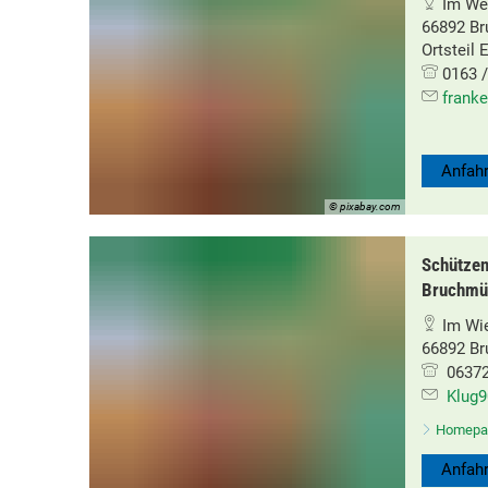
Im Wei
66892 B
Ortsteil 
0163 /
frank
Anfahr
© pixabay.com
Schützen
Bruchmü
Im Wi
66892 B
06372 
Klug
Homepa
Anfahr