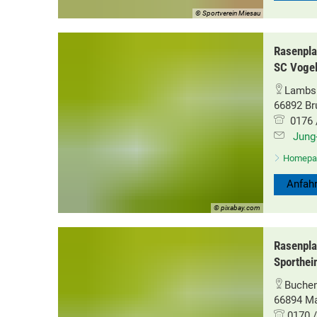
© Sportverein Miesau
Rasenpla
SC Voge
Lambsb
66892 B
0176 /
Jung
Homepa
Anfahr
© pixabay.com
Rasenpla
Sporthei
Buche
66894 Ma
0170 /