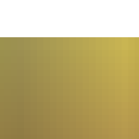
Seite einstellen
ERANSTALTUNGEN
UNTERKÜNFTE
GASTRONOMIE
RAT
AUSSEN AKTIV
KULTUR & TRADITION
BLEIBE
dern
Kultur
BRUMI'S 
Familie
fahren
Kirchen
Hüttenz
fen - Nordic Walking
Museen
Gastron
ten
Mühlen
Unterkün
eln
Veranstaltungen
Camping
nis/Schieß-/Sportplätze
Wohnmob
urhighlights