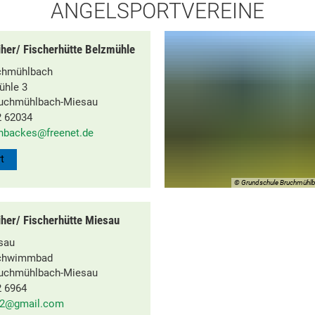
ANGELSPORTVEREINE
her/ Fischerhütte Belzmühle
chmühlbach
ühle 3
ruchmühlbach-Miesau
 62034
nbackes@freenet.de
t
© Grundschule Bruchmühl
her/ Fischerhütte Miesau
sau
chwimmbad
ruchmühlbach-Miesau
 6964
2@gmail.com