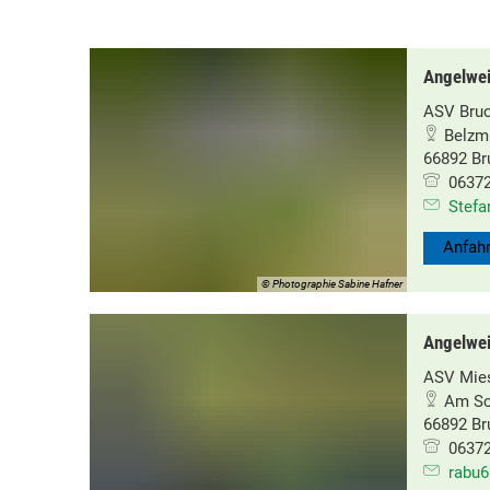
Angelwei
ASV Bru
Belzm
66892 B
06372
Stefa
Anfahr
© Photographie Sabine Hafner
Angelwei
ASV Mie
Am S
66892 B
06372
rabu6