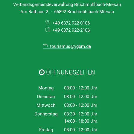
Verbandsgemeindeverwaltung Bruchmühlbach-Miesau
Am Rathaus 2 · 66892 Bruchmühlbach-Miesau
+49 6372 922-0106
+49 6372 922-2106
tourismus@vgbm.de
ÖFFNUNGSZEITEN
Montag
08:00
-
12:00
Uhr
Von 08:00 bis 12:00 Uhr
Dienstag
08:00
-
12:00
Uhr
Von 08:00 bis 12:00 Uhr
Mittwoch
08:00
-
12:00
Uhr
Von 08:00 bis 12:00 Uhr
Donnerstag
08:30
-
12:00
Uhr
14:00
-
18:00
Von 08:30 bis 12:00 Uhr
Uhr
Von 14:00 bis 18:00 Uhr
Freitag
08:00
-
12:00
Uhr