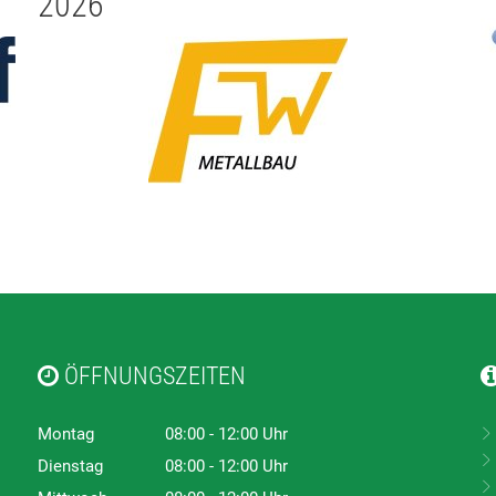
2026
ÖFFNUNGSZEITEN
Montag
08:00
-
12:00
Uhr
Von 08:00 bis 12:00 Uhr
Dienstag
08:00
-
12:00
Uhr
Von 08:00 bis 12:00 Uhr