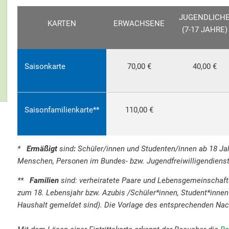
JUGENDLICH
KARTEN
ERWACHSENE
(7-17 JAHRE)
Saisonkarte
70,00 €
40,00 €
Saisonfamilienkarte**
110,00 €
*
Ermäßigt
sind
:
Schüler/innen und Studenten/innen ab 18 Ja
Menschen, Personen im Bundes- bzw. Jugendfreiwilligendiens
**
Familien
sind: verheiratete Paare und Lebensgemeinschafte
zum 18. Lebensjahr bzw. Azubis /Schüler*innen, Student*inne
Haushalt gemeldet sind). Die Vorlage des entsprechenden Nac