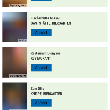
© pixabay.com
Fischerhütte Miesau
GASTSTÄTTE, BIERGARTEN
Anfahrt
© VGV
Restaurant Dionysos
RESTAURANT
Anfahrt
© pixabay.com
Zum Otto
KNEIPE, BIERGARTEN
Anfahrt