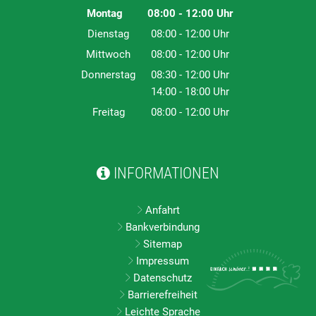
Montag
08:00
-
12:00
Uhr
Von 08:00 bis 12:00 Uhr
Dienstag
08:00
-
12:00
Uhr
Von 08:00 bis 12:00 Uhr
Mittwoch
08:00
-
12:00
Uhr
Von 08:00 bis 12:00 Uhr
Donnerstag
08:30
-
12:00
Uhr
14:00
-
18:00
Von 08:30 bis 12:00 Uhr
Uhr
Von 14:00 bis 18:00 Uhr
Freitag
08:00
-
12:00
Uhr
Von 08:00 bis 12:00 Uhr
INFORMATIONEN
Anfahrt
Bankverbindung
Sitemap
Impressum
Datenschutz
Barrierefreiheit
Leichte Sprache