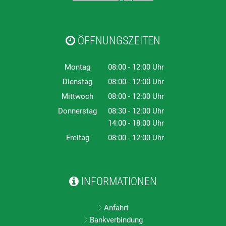
ÖFFNUNGSZEITEN
Montag
08:00
-
12:00
Uhr
Von 08:00 bis 12:00 Uhr
Dienstag
08:00
-
12:00
Uhr
Von 08:00 bis 12:00 Uhr
Mittwoch
08:00
-
12:00
Uhr
Von 08:00 bis 12:00 Uhr
Donnerstag
08:30
-
12:00
Uhr
14:00
-
18:00
Von 08:30 bis 12:00 Uhr
Uhr
Von 14:00 bis 18:00 Uhr
Freitag
08:00
-
12:00
Uhr
Von 08:00 bis 12:00 Uhr
INFORMATIONEN
Anfahrt
Bankverbindung