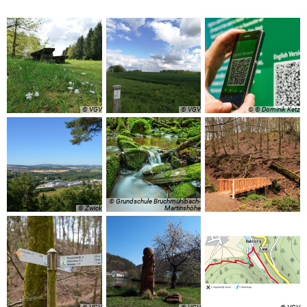
© VGV
© VGV
© © Dominik Ketz
© Grundschule Bruchmühlbach-
© Zwick
Martinshöhe