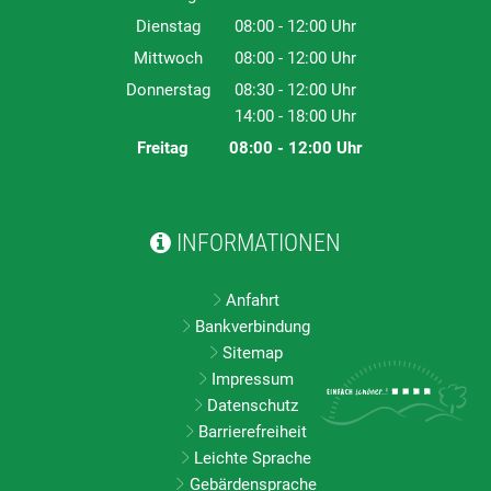
Von 08:00 bis 12:00 Uhr
Dienstag
08:00
-
12:00
Uhr
Von 08:00 bis 12:00 Uhr
Mittwoch
08:00
-
12:00
Uhr
Von 08:00 bis 12:00 Uhr
Donnerstag
08:30
-
12:00
Uhr
14:00
-
18:00
Von 08:30 bis 12:00 Uhr
Uhr
Von 14:00 bis 18:00 Uhr
Freitag
08:00
-
12:00
Uhr
Von 08:00 bis 12:00 Uhr
INFORMATIONEN
Anfahrt
Bankverbindung
Sitemap
Impressum
Datenschutz
Barrierefreiheit
Leichte Sprache
Gebärdensprache