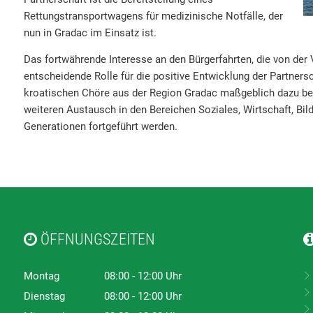
Rettungstransportwagens für medizinische Notfälle, der
nun in Gradac im Einsatz ist.
Das fortwährende Interesse an den Bürgerfahrten, die von der
entscheidende Rolle für die positive Entwicklung der Partners
kroatischen Chöre aus der Region Gradac maßgeblich dazu bei
weiteren Austausch in den Bereichen Soziales, Wirtschaft, Bil
Generationen fortgeführt werden.
ÖFFNUNGSZEITEN
Montag
08:00
-
12:00
Uhr
Von 08:00 bis 12:00 Uhr
Dienstag
08:00
-
12:00
Uhr