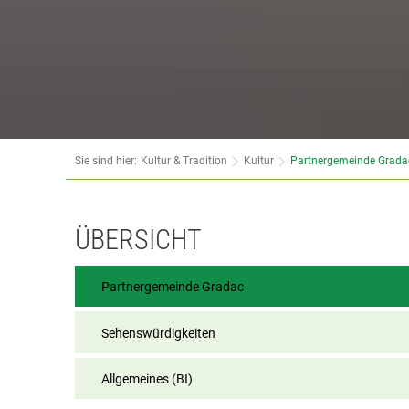
Sie sind hier:
Kultur & Tradition
Kultur
Partnergemeinde Grada
Partnergemeinde
ÜBERSICHT
Gradac
Partnergemeinde Gradac
Sehenswürdigkeiten
Allgemeines (BI)