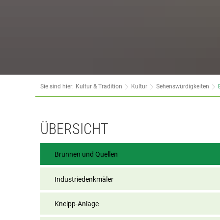
Sie sind hier:
Kultur & Tradition
Kultur
Sehenswürdigkeiten
Brunnen
ÜBERSICHT
und
Brunnen und Quellen
Quellen
Industriedenkmäler
Kneipp-Anlage