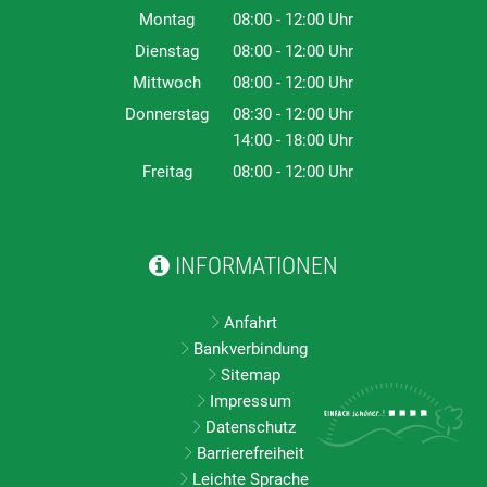
Montag
08:00
-
12:00
Uhr
Von 08:00 bis 12:00 Uhr
Dienstag
08:00
-
12:00
Uhr
Von 08:00 bis 12:00 Uhr
Mittwoch
08:00
-
12:00
Uhr
Von 08:00 bis 12:00 Uhr
Donnerstag
08:30
-
12:00
Uhr
14:00
-
18:00
Von 08:30 bis 12:00 Uhr
Uhr
Von 14:00 bis 18:00 Uhr
Freitag
08:00
-
12:00
Uhr
Von 08:00 bis 12:00 Uhr
INFORMATIONEN
Anfahrt
Bankverbindung
Sitemap
Impressum
Datenschutz
Barrierefreiheit
Leichte Sprache